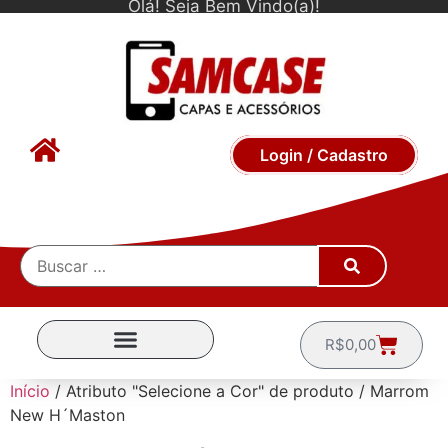
Olá! Seja Bem Vindo(a)!
Login / Cadastro
R$
0,00
CAPINHAS POR MARCA
Início
/ Atributo "Selecione a Cor" de produto / Marrom
New H´Maston