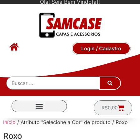
Olá! Seja Bem Vindo(a)!
Login / Cadastro
R$
0,00
CAPINHAS POR MARCA
Início
/ Atributo "Selecione a Cor" de produto / Roxo
Roxo