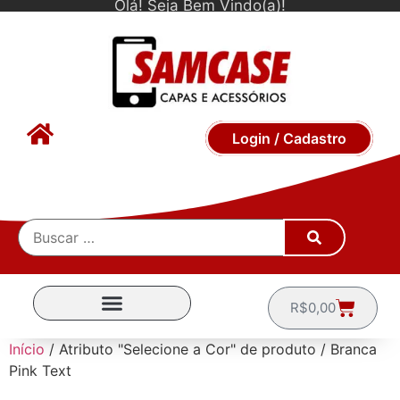
Olá! Seja Bem Vindo(a)!
Login / Cadastro
R$
0,00
CAPINHAS POR MARCA
Início
/ Atributo "Selecione a Cor" de produto / Branca
Pink Text