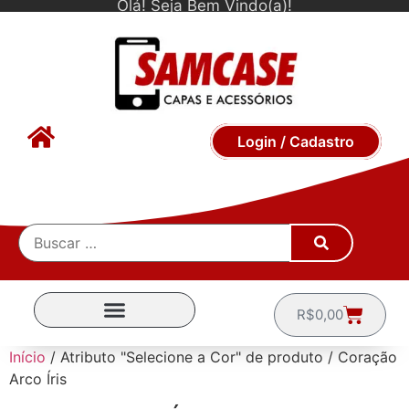
Olá! Seja Bem Vindo(a)!
Login / Cadastro
R$
0,00
CAPINHAS POR MARCA
Início
/ Atributo "Selecione a Cor" de produto / Coração
Arco Íris