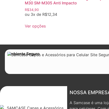
M30 SM-M305 Anti Impacto
R$
34,90
ou 3x de
R$
12,34
Ver opções
Ambiente Seguro
NOSSA EMPRES
A Samcase é uma loja
para celulares. Com 