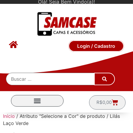
Olá! Seja Bem Vindo(a)!
Login / Cadastro
R$
0,00
CAPINHAS POR MARCA
Início
/ Atributo "Selecione a Cor" de produto / Lilás
Laço Verde