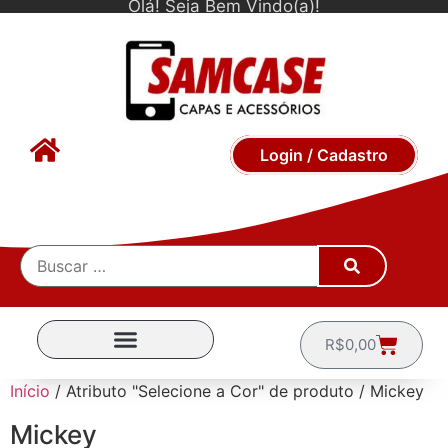
Olá! Seja Bem Vindo(a)!
Login / Cadastro
R$
0,00
CAPINHAS POR MARCA
Início
/ Atributo "Selecione a Cor" de produto / Mickey
Mickey