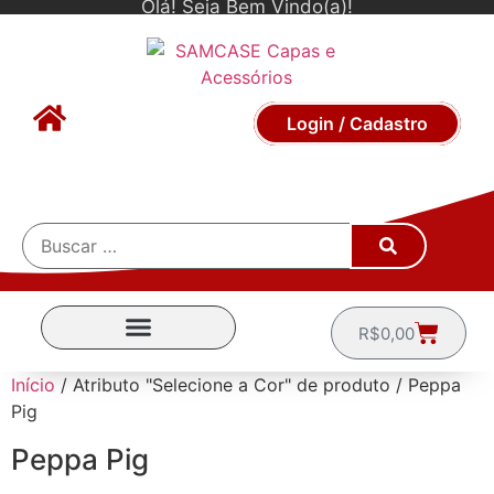
Olá! Seja Bem Vindo(a)!
Login / Cadastro
R$
0,00
CAPINHAS POR MARCA
Início
/ Atributo "Selecione a Cor" de produto / Peppa
Pig
Peppa Pig