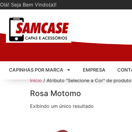
Olá! Seja Bem Vindo(a)!
CAPINHAS POR MARCA
EMPRESA
CONT
Início
/ Atributo "Selecione a Cor" de produt
Rosa Motomo
Exibindo um único resultado