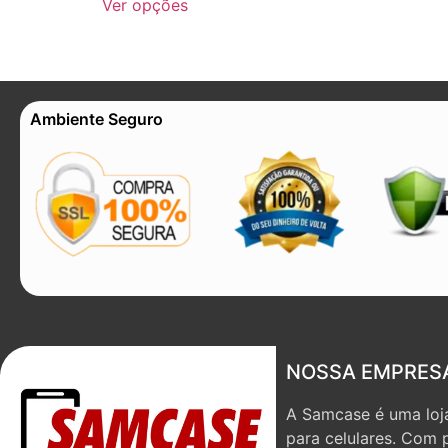
Ver opções
Ambiente Seguro
NOSSA EMPRES
A Samcase é uma loja
para celulares. Com 