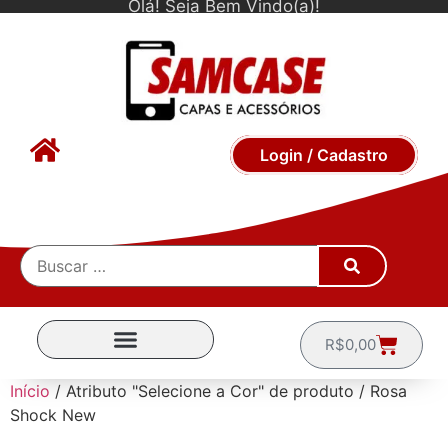
Olá! Seja Bem Vindo(a)!
Login / Cadastro
R$
0,00
CAPINHAS POR MARCA
Início
/ Atributo "Selecione a Cor" de produto / Rosa
Shock New