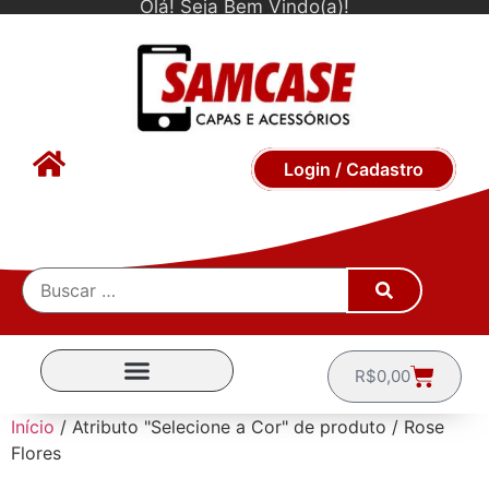
Olá! Seja Bem Vindo(a)!
Login / Cadastro
R$
0,00
CAPINHAS POR MARCA
Início
/ Atributo "Selecione a Cor" de produto / Rose
Flores