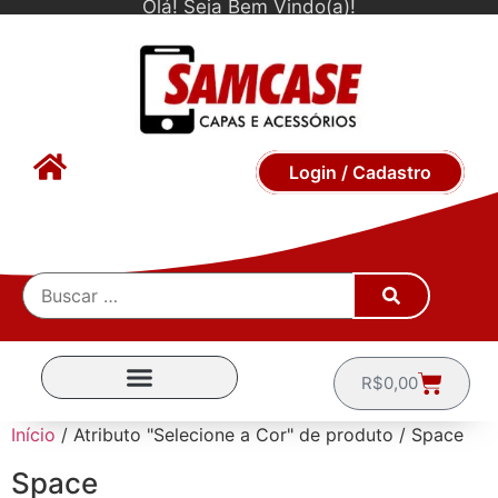
Olá! Seja Bem Vindo(a)!
Login / Cadastro
R$
0,00
CAPINHAS POR MARCA
Início
/ Atributo "Selecione a Cor" de produto / Space
Space