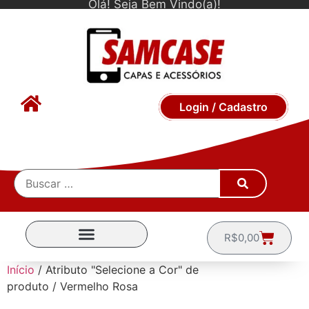
Olá! Seja Bem Vindo(a)!
Login / Cadastro
R$
0,00
CAPINHAS POR MARCA
Início
/ Atributo "Selecione a Cor" de
produto / Vermelho Rosa