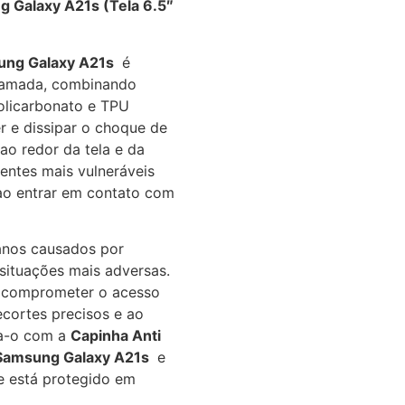
 Galaxy A21s (Tela 6.5″
ung Galaxy A21s
é
 camada, combinando
policarbonato e TPU
er e dissipar o choque de
ao redor da tela e da
entes mais vulneráveis
 ao entrar em contato com
anos causados por
situações mais adversas.
 comprometer o acesso
ecortes precisos e ao
ja-o com a
Capinha Anti
 Samsung Galaxy A21s
e
e está protegido em