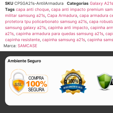
SKU
CPSGA21s-AntiIArmadura
Categorias
Galaxy A21
Tags
capa anti choque
,
capa anti impacto premium sam
militar samsung a21s
,
Capa Armadura
,
capa armadura ce
protetora tpu policarbonato samsung a21s
,
capa robus
samsung galaxy a21s
,
capinha anti impacto
,
capinha ar
a21s
,
capinha armadura para quedas samsung a21s
,
cap
capinha resistente
,
capinha samsung a21s
,
capinha sams
Marca:
SAMCASE
Ambiente Seguro