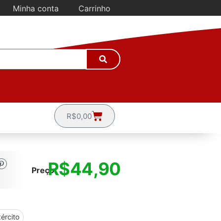
Minha conta
Carrinho
R$
0,00
R$
44,90
Preço:
ército