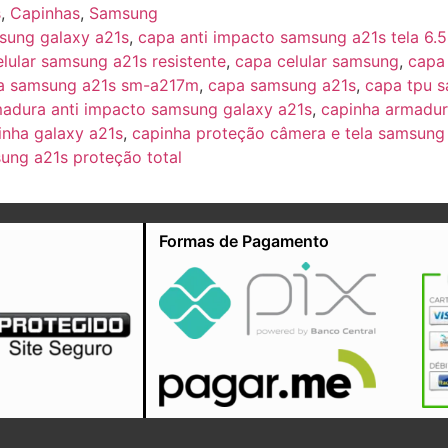
s
,
Capinhas
,
Samsung
sung galaxy a21s
,
capa anti impacto samsung a21s tela 6.5
lular samsung a21s resistente
,
capa celular samsung
,
capa
ta samsung a21s sm-a217m
,
capa samsung a21s
,
capa tpu 
madura anti impacto samsung galaxy a21s
,
capinha armadu
inha galaxy a21s
,
capinha proteção câmera e tela samsung
ung a21s proteção total
Formas de Pagamento