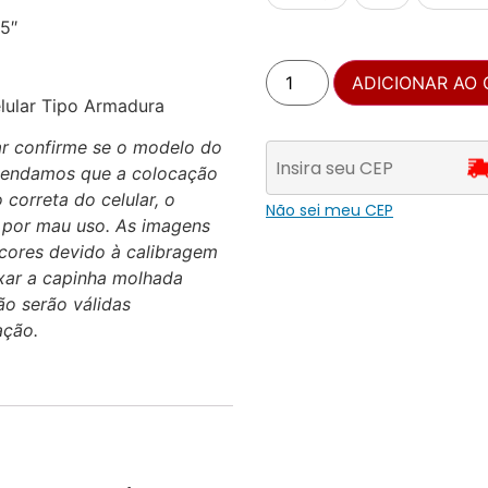
5″
ADICIONAR AO
lular Tipo Armadura
r confirme se o modelo do
endamos que a colocação
 correta do celular, o
Não sei meu CEP
 por mau uso. As imagens
cores devido à calibragem
xar a capinha molhada
ão serão válidas
ação.