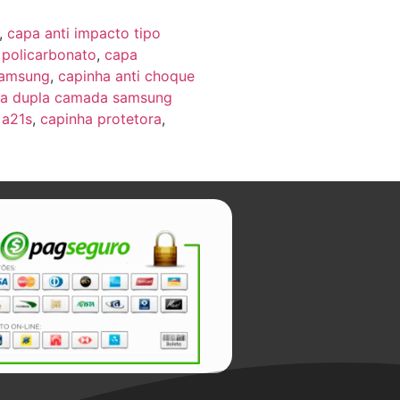
,
capa anti impacto tipo
 policarbonato
,
capa
samsung
,
capinha anti choque
ra dupla camada samsung
 a21s
,
capinha protetora
,