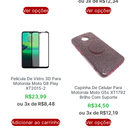
ou 3x de
R$
12,34
Ver opções
Ver opções
Película De Vidro 3D Para
Motorola Moto G8 Play
Capinha De Celular Para
XT2015-2
Motorola Moto G5s XT1792
R$
23,99
Brilho Com Suporte
ou 3x de
R$
8,48
R$
34,50
ou 3x de
R$
12,19
Adicionar ao carrinho
Ver opções