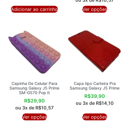
ou 3x de
R$
10,57
Adicionar ao carrinho
Ver opções
Capinha De Celular Para
Capa tipo Carteira Pra
Samsung Galaxy J5 Prime
Samsung Galaxy J5 Prime
SM-G570 Pop It
R$
39,90
R$
29,90
ou 3x de
R$
14,10
ou 3x de
R$
10,57
Ver opções
Ver opções