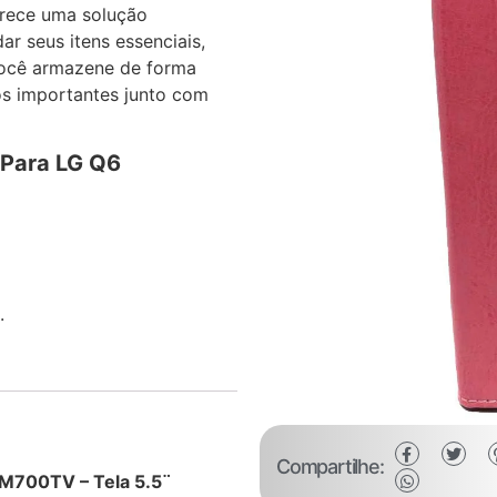
ferece uma solução
ar seus itens essenciais,
você armazene de forma
os importantes junto com
 Para LG Q6
.
Compartilhe:
 M700TV – Tela 5.5¨