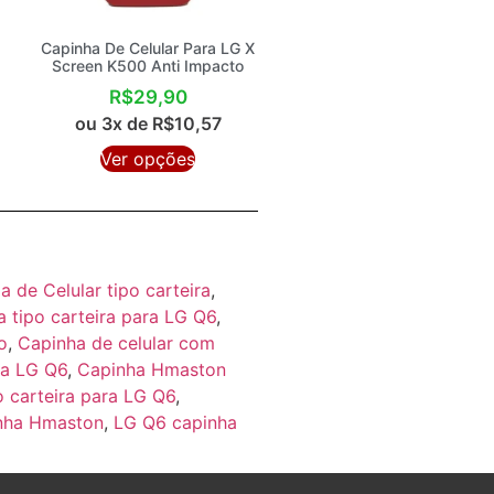
Capinha De Celular Para LG X
Screen K500 Anti Impacto
R$
29,90
ou 3x de
R$
10,57
Ver opções
a de Celular tipo carteira
,
 tipo carteira para LG Q6
,
o
,
Capinha de celular com
ra LG Q6
,
Capinha Hmaston
o carteira para LG Q6
,
nha Hmaston
,
LG Q6 capinha