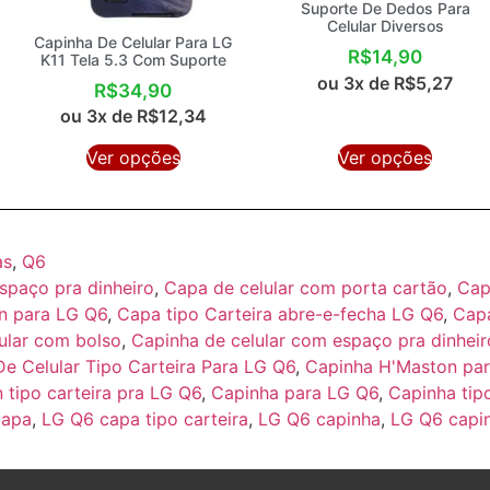
Suporte De Dedos Para
Celular Diversos
Capinha De Celular Para LG
R$
14,90
K11 Tela 5.3 Com Suporte
ou 3x de
R$
5,27
R$
34,90
ou 3x de
R$
12,34
Ver opções
Ver opções
as
,
Q6
spaço pra dinheiro
,
Capa de celular com porta cartão
,
Cap
n para LG Q6
,
Capa tipo Carteira abre-e-fecha LG Q6
,
Capa
ular com bolso
,
Capinha de celular com espaço pra dinheir
e Celular Tipo Carteira Para LG Q6
,
Capinha H'Maston pa
tipo carteira pra LG Q6
,
Capinha para LG Q6
,
Capinha tip
capa
,
LG Q6 capa tipo carteira
,
LG Q6 capinha
,
LG Q6 capi