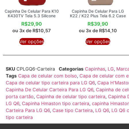
Capinha De Celular Para K10
Capinha De Celular Para LG
K430TV Tela 5.3 Silicone
K22 / K22 Plus Tela 6.2 Case
R$
29,90
R$
39,90
ou 3x de
R$
10,57
ou 3x de
R$
14,10
Ver opções
Ver opções
SKU
CPLGQ6-Carteira
Categorias
Capinhas
,
LG
,
Marc
Tags
Capa de celular com bolso
,
Capa de celular com e
Capa de celular tipo carteira para LG Q6
,
Capa H'Masto
Capinha De Celular Carteira Para LG Q6
,
Capinha de cel
porta cartão
,
Capinha de celular tipo carteira
,
Capinha D
LG Q6
,
Capinha Hmaston tipo carteira
,
capinha Hmaston 
Carteira Para LG Q6
,
Case tipo Carteira
,
LG Q6
,
LG Q6 
tipo carteira