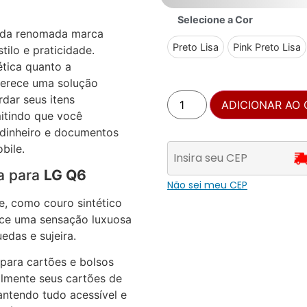
Selecione a Cor
da renomada marca
Preto Lisa
Pink Preto Lisa
ilo e praticidade.
ética quanto a
oferece uma solução
rdar seus itens
ADICIONAR AO
mitindo que você
 dinheiro e documentos
bile.
a para
LG Q6
Não sei meu CEP
e, como couro sintético
rece uma sensação luxuosa
edas e sujeira.
 para cartões e bolsos
ilmente seus cartões de
mantendo tudo acessível e