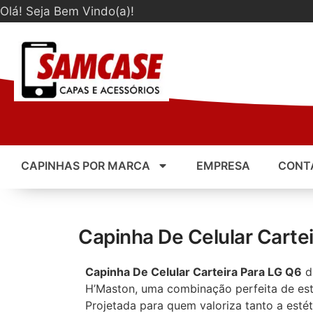
Olá! Seja Bem Vindo(a)!
CAPINHAS POR MARCA
EMPRESA
CONT
Capinha De Celular Carte
Capinha De Celular Carteira Para LG Q6
d
H’Maston, uma combinação perfeita de esti
Projetada para quem valoriza tanto a esté