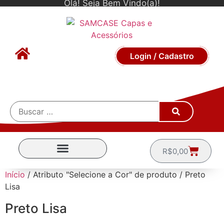
Olá! Seja Bem Vindo(a)!
Login / Cadastro
R$
0,00
CAPINHAS POR MARCA
Início
/ Atributo "Selecione a Cor" de produto / Preto
Lisa
Preto Lisa