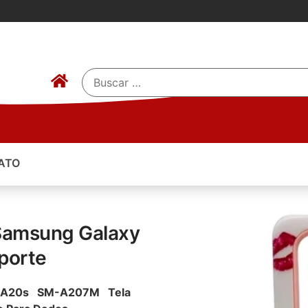
ATO
 Samsung Galaxy
porte
xy A20s SM-A207M Tela