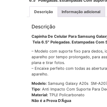
6.5″ Polegadas. Estampadas Com Suport
Descrição
Informação adicional
Descrição
Capinha De Celular Para Samsung Ga
Tela 6.5″ Polegadas. Estampadas Com 
– Modelo com suporte fixo para dedos, id
aparelho por tempo prolongado, para assi
plana e tirar fotos.
– Encaixe perfeito com todas as abertura
aparelho.
Modelo:
Samsung Galaxy A20s SM-A207M
Tipo
: Anti Impacto Com Suporte Para D
Material:
TPU/ Policarbonato
Não é a Prova D’Água