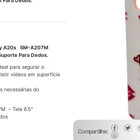
e Para Dedos.
laxy A20s SM-A207M
Suporte Para Dedos.
eal para segurar o
stir vídeos em superfície
s necessárias do
 – Tela 6.5″
edos
Compartilhe: