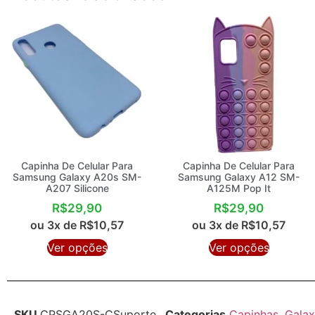
Capinha De Celular Para
Capinha De Celular Para
Samsung Galaxy A20s SM-
Samsung Galaxy A12 SM-
A207 Silicone
A125M Pop It
R$
29,90
R$
29,90
ou 3x de
R$
10,57
ou 3x de
R$
10,57
Ver opções
Ver opções
SKU
CPSGA20S-CSuporte
Categorias
Capinhas
,
Gala