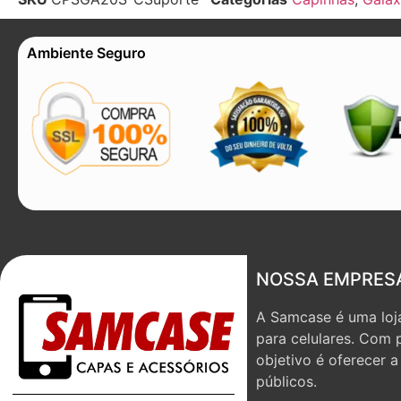
Ambiente Seguro
NOSSA EMPRES
A Samcase é uma loja
para celulares. Com 
objetivo é oferecer 
públicos.