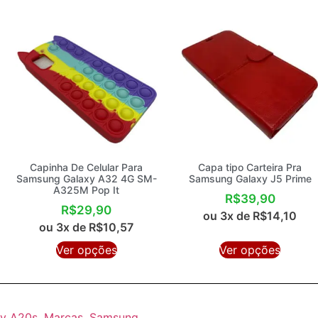
Capinha De Celular Para
Capa tipo Carteira Pra
Samsung Galaxy A32 4G SM-
Samsung Galaxy J5 Prime
A325M Pop It
R$
39,90
R$
29,90
ou 3x de
R$
14,10
ou 3x de
R$
10,57
Ver opções
Ver opções
xy A20s
,
Marcas
,
Samsung