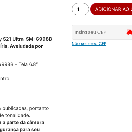
ADICIONAR AO
xy S21 Ultra SM-G998B
Não sei meu CEP
Íris, Aveludada por
998B – Tela 6.8″
ntro.
 publicadas, portanto
e tonalidade.
 a parte da câmera
egurança para seu