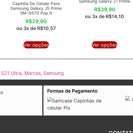
Samsung Galaxy J7 Prime
Capinha De Celular Para
Samsung Galaxy J5 Prime
R$
39,90
SM-G570 Pop It
ou 3x de
R$
14,10
R$
29,90
ou 3x de
R$
10,57
Ver opções
Ver opções
 S21 Ultra
,
Marcas
,
Samsung
Formas de Pagamento