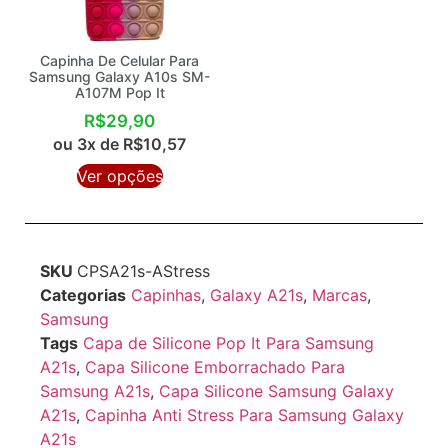
Capinha De Celular Para
Samsung Galaxy A10s SM-
A107M Pop It
R$
29,90
ou 3x de
R$
10,57
Ver opções
SKU
CPSA21s-AStress
Categorias
Capinhas
,
Galaxy A21s
,
Marcas
,
Samsung
Tags
Capa de Silicone Pop It Para Samsung
A21s
,
Capa Silicone Emborrachado Para
Samsung A21s
,
Capa Silicone Samsung Galaxy
A21s
,
Capinha Anti Stress Para Samsung Galaxy
A21s