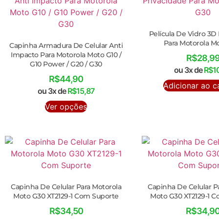
Película De Vidro 3D
Para Motorola M
Capinha Armadura De Celular Anti
Impacto Para Motorola Moto G10 /
R$
28,9
G10 Power / G20 / G30
ou 3x de
R$
1
R$
44,90
Adicionar ao c
ou 3x de
R$
15,87
Ver opções
Capinha De Celular Para Motorola
Capinha De Celular P
Moto G30 XT2129-1 Com Suporte
Moto G30 XT2129-1 
R$
34,50
R$
34,9