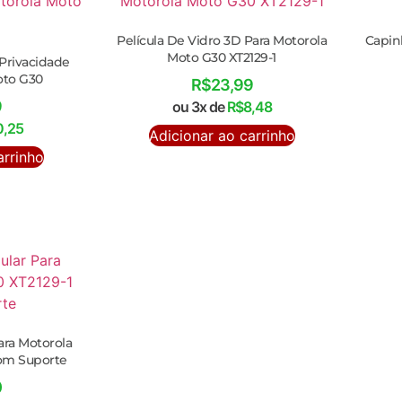
Película De Vidro 3D Para Motorola
Capinh
Moto G30 XT2129-1
 Privacidade
oto G30
R$
23,99
9
ou 3x de
R$
8,48
0,25
Adicionar ao carrinho
arrinho
ara Motorola
Com Suporte
0