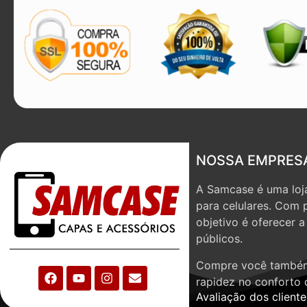
NOSSA EMPRES
A Samcase é uma loja
para celulares. Com 
objetivo é oferecer 
públicos.
Compre você também
rapidez no conforto 
Avaliação dos cliente