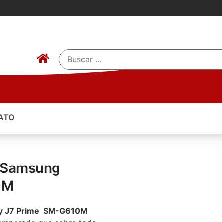
ATO
a Samsung
0M
axy J7 Prime SM-G610M