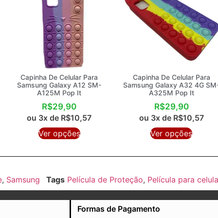
Capinha De Celular Para
Capinha De Celular Para
Samsung Galaxy A12 SM-
Samsung Galaxy A32 4G SM
A125M Pop It
A325M Pop It
R$
29,90
R$
29,90
ou 3x de
R$
10,57
ou 3x de
R$
10,57
Ver opções
Ver opções
e
,
Samsung
Tags
Película de Proteção
,
Película para celula
Formas de Pagamento