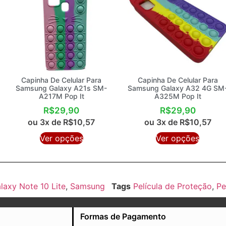
Capinha De Celular Para
Capinha De Celular Para
Samsung Galaxy A21s SM-
Samsung Galaxy A32 4G SM
A217M Pop It
A325M Pop It
R$
29,90
R$
29,90
ou 3x de
R$
10,57
ou 3x de
R$
10,57
Ver opções
Ver opções
laxy Note 10 Lite
,
Samsung
Tags
Película de Proteção
,
Pe
Formas de Pagamento