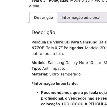
Tela 6.7″ Polegadas.
Modelo 3D – Vidro 
a tela.
Descrição
Informação adicional
Descrição
Película De Vidro 3D Para Samsung Gala
N770F Tela 6.7″ Polegadas.
Modelo 3D 
cobre toda a tela.
Modelo
: Samsung Galaxy Note 10 Lite S
Tipo:
Anti Impacto
Material:
Vidro Temperado
*Informação Importante:
Recomendamos que a película seja 
profissional, o vendedor não se res
colocação. (COLOCOU A PELÍCUL