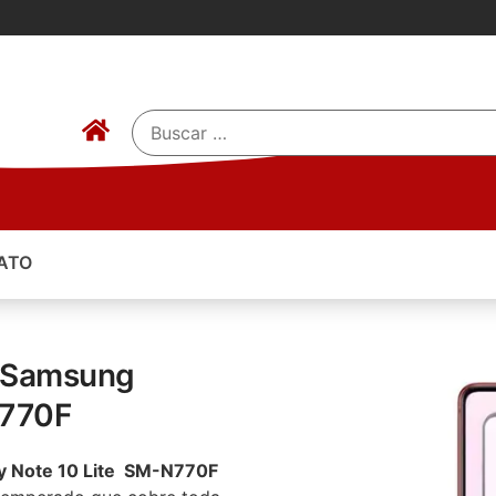
ATO
a Samsung
N770F
xy Note 10 Lite SM-N770F