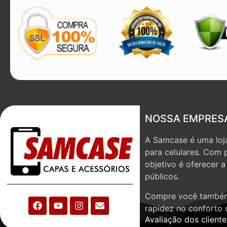
NOSSA EMPRES
A Samcase é uma loja
para celulares. Com 
objetivo é oferecer 
públicos.
Compre você também
rapidez no conforto 
Avaliação dos cliente