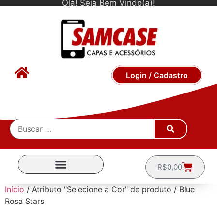
Olá! Seja Bem Vindo(a)!
Login / Cadastro
R$
0,00
CAPINHAS POR MARCA
Início
/ Atributo "Selecione a Cor" de produto / Blue
Rosa Stars