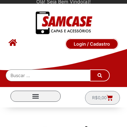
Olá! Seja Bem Vindo(a)!
Login / Cadastro
R$
0,00
CAPINHAS POR MARCA