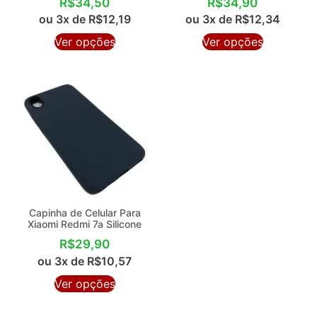
Xiaomi Poco X3 Com
Xiaomi Redmi Note 7 Tela
Suporte Brilho
6.3 Com Suporte
R$
34,50
R$
34,90
ou 3x de
R$
12,19
ou 3x de
R$
12,34
Ver opções
Ver opções
Capinha de Celular Para
Xiaomi Redmi 7a Silicone
R$
29,90
ou 3x de
R$
10,57