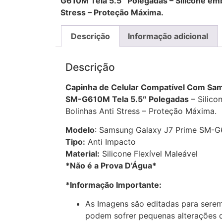
G610M Tela 5.5″ Polegadas – Silicone em
Stress – Proteção Máxima.
Descrição
Informação adicional
Descrição
Capinha de Celular Compatível Com Sa
SM-G610M Tela 5.5″ Polegadas
– Silico
Bolinhas Anti Stress – Proteção Máxima.
Modelo
: Samsung Galaxy J7 Prime SM-G
Tipo:
Anti Impacto
Material:
Silicone Flexível Maleável
*Não é a Prova D’Água*
*Informação Importante:
As Imagens são editadas para serem
podem sofrer pequenas alterações d