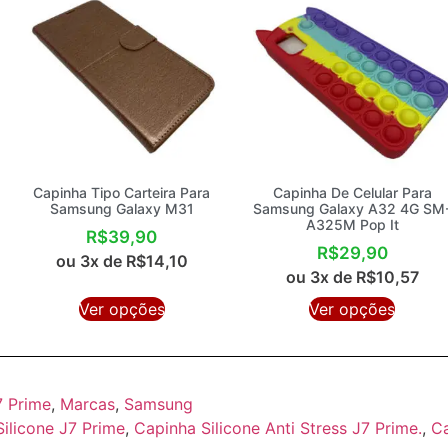
Capinha Tipo Carteira Para
Capinha De Celular Para
Samsung Galaxy M31
Samsung Galaxy A32 4G SM
A325M Pop It
R$
39,90
R$
29,90
ou 3x de
R$
14,10
ou 3x de
R$
10,57
Ver opções
Ver opções
7 Prime
,
Marcas
,
Samsung
Silicone J7 Prime
,
Capinha Silicone Anti Stress J7 Prime.
,
Ca