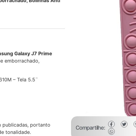
borrachado, Bolinhas Anti
msung Galaxy J7 Prime
ne emborrachado,
610M – Tela 5.5¨
 publicadas, portanto
Compartilhe:
e tonalidade.