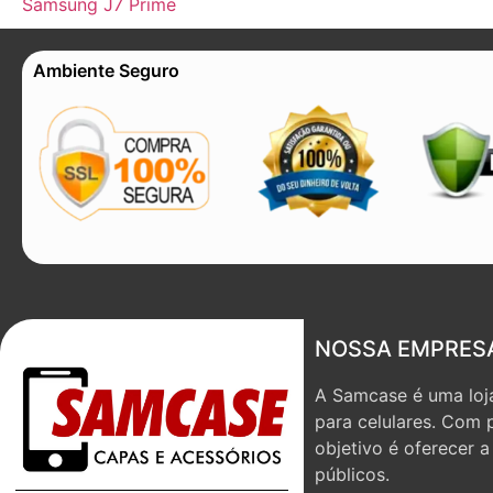
Samsung J7 Prime
Ambiente Seguro
NOSSA EMPRES
A Samcase é uma loja
para celulares. Com 
objetivo é oferecer 
públicos.