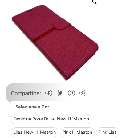
Compartilhe:
Selecione a Cor
Feminina Rose Brilho New H´Maston
Lilás New H´Maston
Pink H'Maston
Pink Lisa